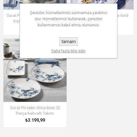
Çerezler, hizmetlerimizi sunmamıza yardımcı
Güral Porselen Nesrin 24 Parça 6
Fecra Blue Bird 35 Parça Gold
olur. Hizmetlerimizi kullanarak, çerezleri
Kişilik Bone Yemek Takımı
Fileli Kahvaltı Seti
kullanmamızı kabul etmiş olursunuz.
₺2.999,99
₺2.999,99
tamam
Daha fazla bilgi edin
Güral Porselen Atina Bone 23
Parça Kahvaltı Takımı
₺3.199,99