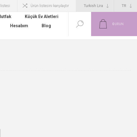
 listesi
Ürün listesini karşılaştır
utfak
Küçük Ev Aletleri
0
ÜRÜN
Hesabım
Blog