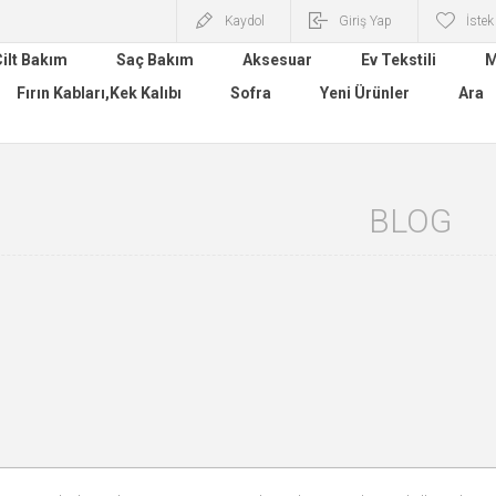
Kaydol
Giriş Yap
İstek
ilt Bakım
Saç Bakım
Aksesuar
Ev Tekstili
M
Fırın Kabları,Kek Kalıbı
Sofra
Yeni Ürünler
Ara
BLOG