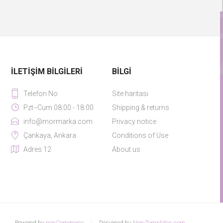
İLETIŞIM BILGILERI
BILGI
Telefon No
Site haritası
Pzt--Cum 08:00 - 18:00
Shipping & returns
info@mormarka.com
Privacy notice
Çankaya, Ankara
Conditions of Use
Adres 12
About us