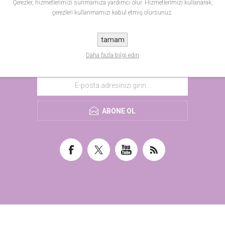
Çerezler, hizmetlerimizi sunmamıza yardımcı olur. Hizmetlerimizi kullanarak,
çerezleri kullanmamızı kabul etmiş olursunuz.
tamam
Daha fazla bilgi edin
HABER BÜLTENI
ABONE OL