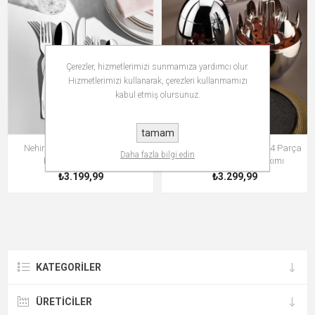
Çerezler, hizmetlerimizi sunmamıza yardımcı olur.
Hizmetlerimizi kullanarak, çerezleri kullanmamızı
kabul etmiş olursunuz.
tamam
Nehir Lizbon 36 Parça Çatal
Fecra Silver Egg Standlı 24 Parça
Daha fazla bilgi edin
Kaşık Bıçak Takımı
Çatal Kaşık Bıçak Takımı
₺3.199,99
₺3.299,99
KATEGORILER
ÜRETICILER