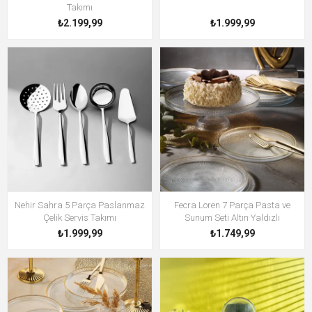
Takımı
₺2.199,99
₺1.999,99
Nehir Sahra 5 Parça Paslanmaz
Fecra Loren 7 Parça Pasta ve
Çelik Servis Takımı
Sunum Seti Altın Yaldızlı
₺1.999,99
₺1.749,99