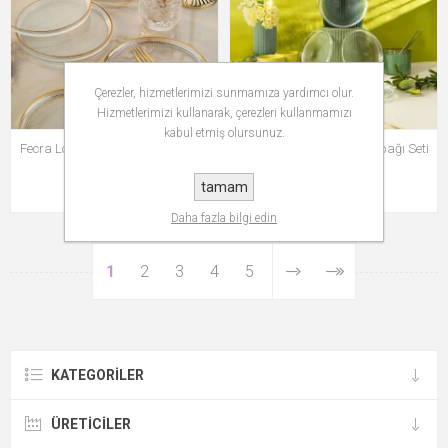
Çerezler, hizmetlerimizi sunmamıza yardımcı olur.
Hizmetlerimizi kullanarak, çerezleri kullanmamızı
kabul etmiş olursunuz.
Fecra Loren 6'lı Pasta Tabağı Seti
Fecra Loren 6'lı Pasta Tabağı Seti
Gold Fileli 16 Cm
Natürel 16 Cm
tamam
₺1.399,99
₺1.329,99
Daha fazla bilgi edin
1
2
3
4
5
KATEGORILER
ÜRETICILER