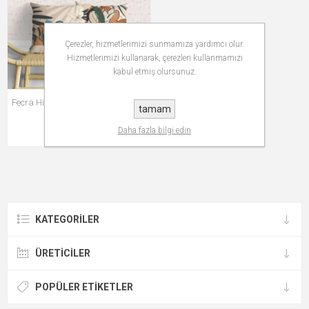
Çerezler, hizmetlerimizi sunmamıza yardımcı olur.
Hizmetlerimizi kullanarak, çerezleri kullanmamızı
kabul etmiş olursunuz.
Fecra Hibisküs Desenli Kırlent Kılıfı
tamam
43*43 2'Li
₺1.199,99
Daha fazla bilgi edin
KATEGORILER
ÜRETICILER
POPÜLER ETIKETLER