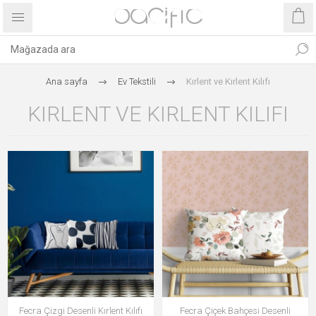
Ana sayfa
Ev Tekstili
Kırlent ve Kırlent Kılıfı
KIRLENT VE KIRLENT KILIFI
Fecra Çizgi Desenli Kırlent Kılıfı
Fecra Çiçek Bahçesi Desenli