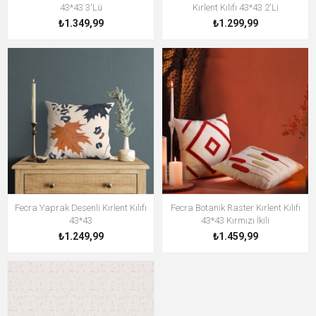
43*43 3'Lü
Kırlent Kılıfı 43*43 2'Li
₺1.349,99
₺1.299,99
Fecra Yaprak Desenli Kırlent Kılıfı
Fecra Botanik Raster Kırlent Kılıfı
43*43
43*43 Kırmızı İkili
₺1.249,99
₺1.459,99