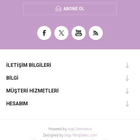
ABONE OL
İLETIŞIM BILGILERI
BILGI
MÜŞTERI HIZMETLERI
HESABIM
Powered by
nopCommerce
Designed by
Nop-Templates.com