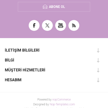
ABONE OL
İLETIŞIM BILGILERI
BILGI
MÜŞTERI HIZMETLERI
HESABIM
Powered by
nopCommerce
Designed by
Nop-Templates.com