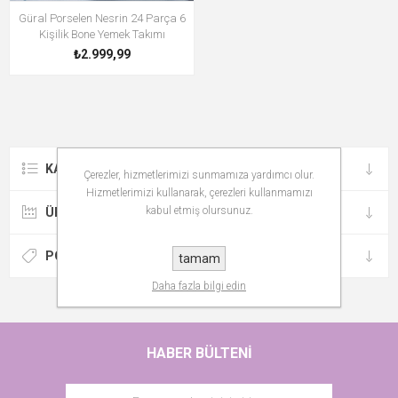
Güral Porselen Nesrin 24 Parça 6
Kişilik Bone Yemek Takımı
₺2.999,99
KATEGORILER
Çerezler, hizmetlerimizi sunmamıza yardımcı olur.
Hizmetlerimizi kullanarak, çerezleri kullanmamızı
kabul etmiş olursunuz.
ÜRETICILER
POPÜLER ETIKETLER
tamam
Daha fazla bilgi edin
HABER BÜLTENI