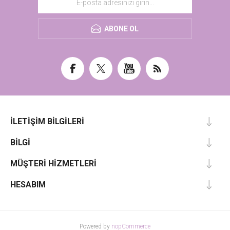
ABONE OL
İLETIŞIM BILGILERI
BILGI
MÜŞTERI HIZMETLERI
HESABIM
Powered by
nopCommerce