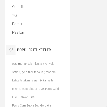
Cornella
Yui
Porser
RSS Lav
POPÜLER ETIKETLER
ecra mutfak takımları, şık kahvaltı
setleri, gold fileli tabaklar, modern
kahvaltı takımı, seramik kahvaltı
takımı,Fecra Blue Bird 35 Parça Gold
Fileli Kahvaltı Seti
Fecra Cam Supla Seti Gold 6'lı