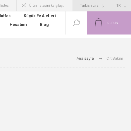
 listesi
Ürün listesini karşılaştır
utfak
Küçük Ev Aletleri
0
ÜRÜN
Hesabım
Blog
Ana sayfa
Cilt Bakım