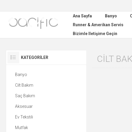
Ana Sayfa
Banyo
C
Runner & Amerikan Servis
Bizimle Iletişime Geçin
CILT BA
KATEGORILER
Banyo
Cilt Bakım
Saç Bakım
Aksesuar
Ev Tekstili
Mutfak