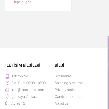
Hepsini gör
İLETIŞIM BILGILERI
BILGI
Telefon No
Site haritası
Pzt--Cum 08:00 - 18:00
Shipping & returns
info@mormarka.com
Privacy notice
Çankaya, Ankara
Conditions of Use
Adres 12
About us