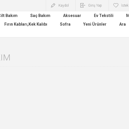
Kaydol
Giriş Yap
İstek
ilt Bakım
Saç Bakım
Aksesuar
Ev Tekstili
M
Fırın Kabları,Kek Kalıbı
Sofra
Yeni Ürünler
Ara
KIM