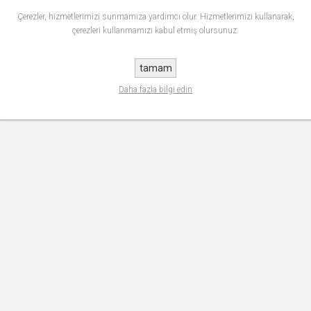
Çerezler, hizmetlerimizi sunmamıza yardımcı olur. Hizmetlerimizi kullanarak,
çerezleri kullanmamızı kabul etmiş olursunuz.
tamam
Daha fazla bilgi edin