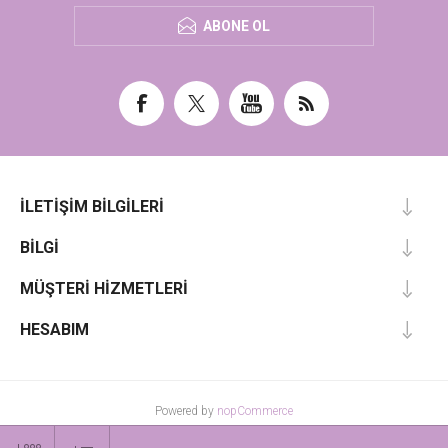
ABONE OL
İLETIŞIM BILGILERI
BILGI
MÜŞTERI HIZMETLERI
HESABIM
Powered by
nopCommerce
Designed by
Nop-Templates.com