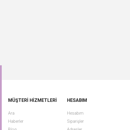
MÜŞTERI HIZMETLERI
HESABIM
Ara
Hesabım
Haberler
Siparişler
Blog
Adresler