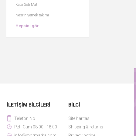
Kabı Seti Mat
Nesrin yemek takımı
Hepsini gör
İLETIŞIM BILGILERI
BILGI
Telefon No
Site haritası
Pzt--Cum 08:00 - 18:00
Shipping & returns
info@mormarka.com
Privacy notice