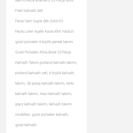
takımı,Fecra Blue Bird 35 Parça Gold
Fileli Kahvaltı Seti
Fecra Cam Supla Seti Gold 6'lı
Fecra Loren Ayaklı Kase Altın Yaldızlı
güral porselen 6 kişilik yemek takımı
Güral Porselen Atina Bone 23 Parça
Kahvaltı Takımı,porland kahvaltı takımı,
porland kahvaltı seti, 6 kişilik kahvaltı
takımı, 36 parça kahvaltı takımı, renki
kahvaltı takımı, mavi kahvaltı takımı,
çeyiz kahvaltı takımı, kahvaltı takımı
modelleri, güral porselen kahvaltı,
güral kahvaltı