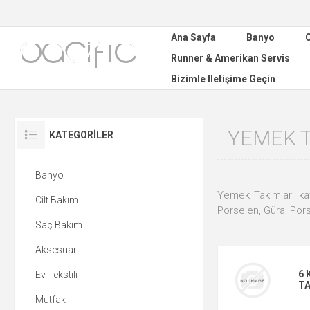
Ana Sayfa
Banyo
C
Runner & Amerikan Servis
Bizimle Iletişime Geçin
YEMEK 
KATEGORILER
Banyo
Yemek Takımları kat
Cilt Bakım
Porselen, Güral Por
Saç Bakım
Aksesuar
6 
Ev Tekstili
TA
Mutfak