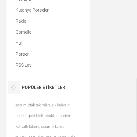
Kütahya Porselen
Rakle
Cornella
Yui
Porser
RSS Lav
POPÜLER ETIKETLER
ecra mutfak takımları, şık kahvaltı
setleri, gold fileli tabaklar, modern
kahvaltı takımı, seramik kahvaltı