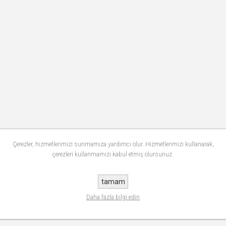
Çerezler, hizmetlerimizi sunmamıza yardımcı olur. Hizmetlerimizi kullanarak,
çerezleri kullanmamızı kabul etmiş olursunuz.
tamam
Daha fazla bilgi edin