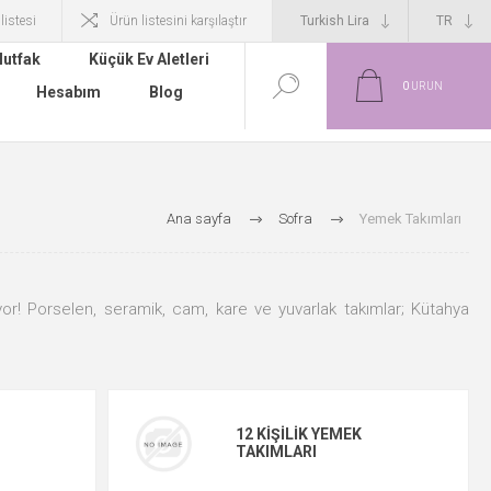
 listesi
Ürün listesini karşılaştır
utfak
Küçük Ev Aletleri
0
ÜRÜN
Hesabım
Blog
Ana sayfa
Sofra
Yemek Takımları
yor! Porselen, seramik, cam, kare ve yuvarlak takımlar; Kütahya
12 KIŞILIK YEMEK
TAKIMLARI