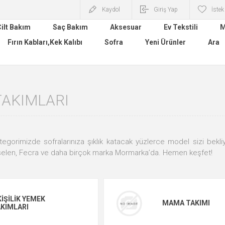
Kaydol
Giriş Yap
İstek
ilt Bakım
Saç Bakım
Aksesuar
Ev Tekstili
M
Fırın Kabları,Kek Kalıbı
Sofra
Yeni Ürünler
Ara
TAKIMLARI
egorimizde sofralarınıza şıklık katacak yüzlerce model sizi bekli
selen, Fecra ve daha birçok marka Mormarka’da. Hemen keşfet!
KIŞILIK YEMEK
MAMA TAKIMI
KIMLARI