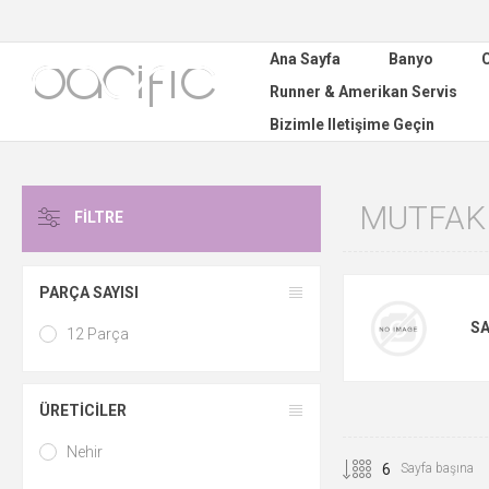
Ana Sayfa
Banyo
C
Runner & Amerikan Servis
Bizimle Iletişime Geçin
MUTFAK
FILTRE
PARÇA SAYISI
SA
12 Parça
ÜRETICILER
Nehir
Sayfa başına