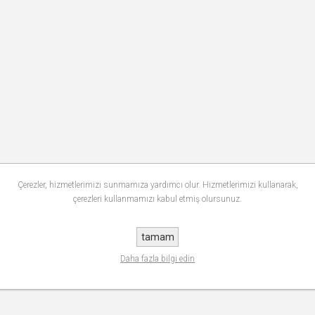
Çerezler, hizmetlerimizi sunmamıza yardımcı olur. Hizmetlerimizi kullanarak,
çerezleri kullanmamızı kabul etmiş olursunuz.
tamam
Daha fazla bilgi edin