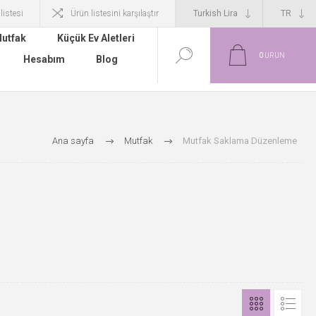
 listesi
Ürün listesini karşılaştır
utfak
Küçük Ev Aletleri
0
ÜRÜN
Hesabım
Blog
Ana sayfa
Mutfak
Mutfak Saklama Düzenleme