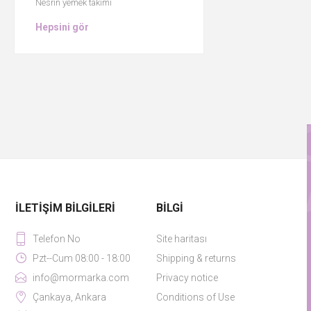
Nesrin yemek takımı
Hepsini gör
İLETIŞIM BILGILERI
BILGI
Telefon No
Site haritası
Pzt--Cum 08:00 - 18:00
Shipping & returns
info@mormarka.com
Privacy notice
Çankaya, Ankara
Conditions of Use