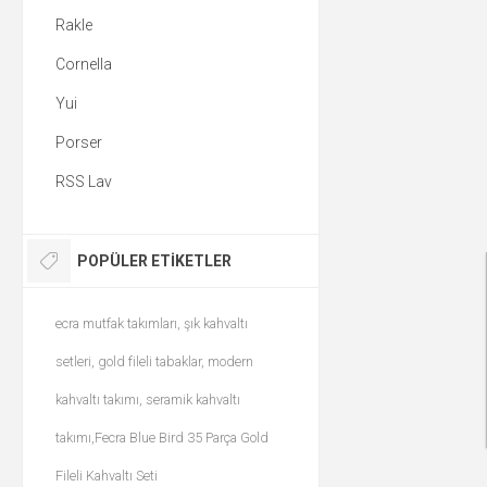
Rakle
Cornella
Yui
Porser
RSS Lav
POPÜLER ETIKETLER
ecra mutfak takımları, şık kahvaltı
setleri, gold fileli tabaklar, modern
kahvaltı takımı, seramik kahvaltı
takımı,Fecra Blue Bird 35 Parça Gold
Fileli Kahvaltı Seti