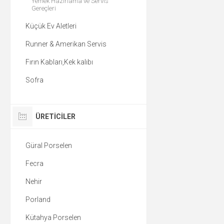
Yemek Hazırlama ve Servis
Gereçleri
Küçük Ev Aletleri
Runner & Amerikan Servis
Fırın Kabları,Kek kalıbı
Sofra
ÜRETICILER
Güral Porselen
Fecra
Nehir
Porland
Kütahya Porselen