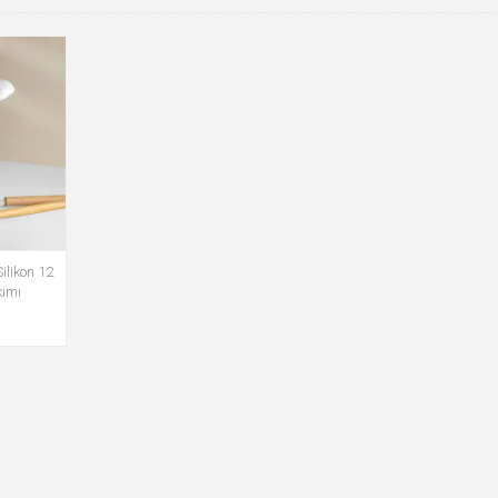
ilikon 12
kımı