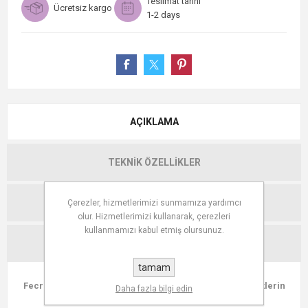
Teslimat tarihi
Ücretsiz kargo
1-2 days
AÇIKLAMA
TEKNIK ÖZELLIKLER
YORUMLAR
Çerezler, hizmetlerimizi sunmamıza yardımcı
olur. Hizmetlerimizi kullanarak, çerezleri
kullanmamızı kabul etmiş olursunuz.
İLETIŞIM
tamam
Fecra Bella 6'lı Pasta Tabağı Seti İris Lüster 21 Cm: Renklerin
Daha fazla bilgi edin
Dansı Sofranızda!