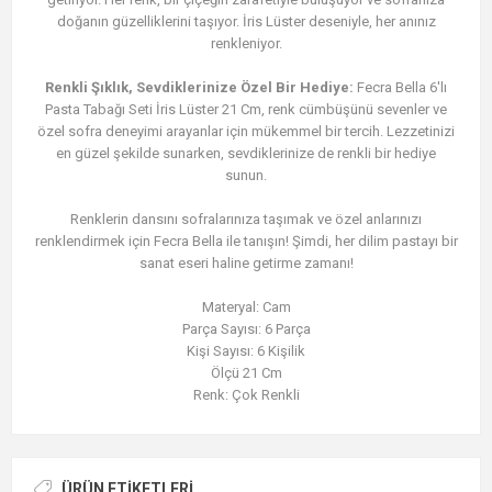
doğanın güzelliklerini taşıyor. İris Lüster deseniyle, her anınız
renkleniyor.
Renkli Şıklık, Sevdiklerinize Özel Bir Hediye:
Fecra Bella 6'lı
Pasta Tabağı Seti İris Lüster 21 Cm, renk cümbüşünü sevenler ve
özel sofra deneyimi arayanlar için mükemmel bir tercih. Lezzetinizi
en güzel şekilde sunarken, sevdiklerinize de renkli bir hediye
sunun.
Renklerin dansını sofralarınıza taşımak ve özel anlarınızı
renklendirmek için Fecra Bella ile tanışın! Şimdi, her dilim pastayı bir
sanat eseri haline getirme zamanı!
Materyal: Cam
Parça Sayısı: 6 Parça
Kişi Sayısı: 6 Kişilik
Ölçü 21 Cm
Renk: Çok Renkli
ÜRÜN ETIKETLERI