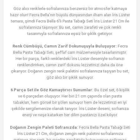
Göz alıcı renklerle sofralarınıza benzersiz bir atmosfer katmaya
hazır olun! Fecra Bella'nın büyülü dünyasından ilham alan İris Lüster
teması, şimdi Fecra Bella 6'lı Pasta Tabağı Seti İris Lüster 21 Cm ile
sofralarınıza taşınıyor. Bu set, camın zarafeti ve çok renkli
tasarımıyla sofralarınıza eşsiz bir şıklık getiriyor.
Renk Cümbüşü, Camın Zarif Dokunuşuyla Buluşuyor:
Fecra
Bella Pasta Tabağı Seti, şeffaf cam malzemesiyle tasarlanmıştır.
Her bir parça, farklı renklerdeki İris Lüster deseniyle sofranızı
renklendirirken, camın zarif dokusu lezzetinizi daha da öne
çıkarıyor. Doğanın zengin renk paletini sofralarınıza taşıyan bu set,
göz alıcı bir şıklık sunuyor.
6 Parça Set ile Göz Kamaştırıcı Sunumlar:
Bu özel set, 6 kişilik
ve 6 parçadan oluşuyor. Her biri 21 cm çapında olan pasta
tabakları, hem görsel bir şölen sunuyor hem de lezzetinizi en iyi
şekilde sergilemenize olanak tanıyor. İris Lüster deseni, sofranıza
enerji ve neşe katarken her dilim pastanızı özel kılıyor.
Doğanın Zengin Paleti Sofranızda:
Fecra Bella Pasta Tabağı Seti
İris Lüster 21 Cm, doğanın zengin renk paletini sofralarınıza
getiriyor. Her renk, bir çiçeğin zarafetiyle buluşuyor ve sofranıza