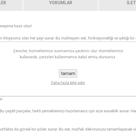
LER
YORUMLAR
İLET
deneyime hazır olun!
 ihtiyacınız olan her şeyi sunar. Bu muhteşem set, fonksiyonelliği ve şıklığı bir a
Çerezler, hizmetlerimizi sunmamıza yardımcı olur. Hizmetlerimizi
lımı sağlar. Bu, yemeklerinizi homojen bir şekilde pişirmenize yardımcı olur ve 
kullanarak, çerezleri kullanmamızı kabul etmiş olursunuz.
tamam
 kolaylaştırır. Yemekleri taşırken veya karıştırırken daha fazla kontrol sağlar. A
esini sağlar.
Daha fazla bilgi edin
liktedir. Bu, yemeklerin yapışmasını engeller ve temizliği kolaylaştırır. Ayrı
r.
r. Bu çeşitli parçalar, farklı yemeklerinizi hazırlamanız için size esneklik sunar. 
a mutfakta da görsel bir şölen sunar. Bu set, mutfak dekorunuzu tamamlayacak 