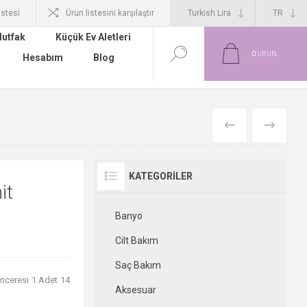
istesi
Ürün listesini karşılaştır
utfak
Küçük Ev Aletleri
0
ÜRÜN
Hesabım
Blog
ÖNCEKI
SONRAKI
KATEGORILER
it
Banyo
Cilt Bakım
Saç Bakım
nceresi 1 Adet 14
Aksesuar