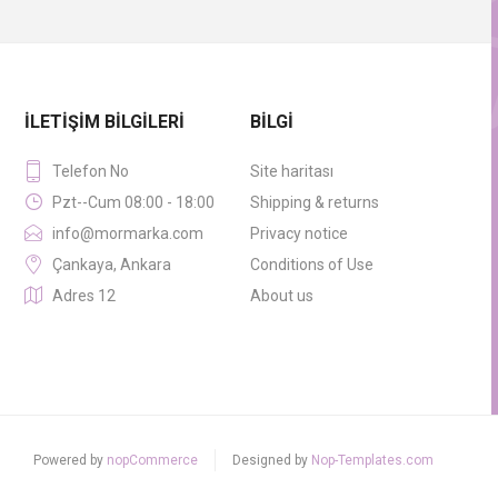
İLETIŞIM BILGILERI
BILGI
Telefon No
Site haritası
Pzt--Cum 08:00 - 18:00
Shipping & returns
info@mormarka.com
Privacy notice
Çankaya, Ankara
Conditions of Use
Adres 12
About us
Powered by
nopCommerce
Designed by
Nop-Templates.com