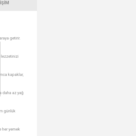
IŞIM
raya getirir.
lezzetinizi
yrıca kapaklar,
ca daha az yağ
Hem günlük
ve her yemek