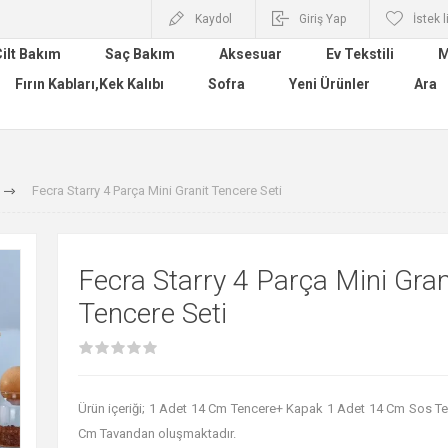
Kaydol
Giriş Yap
İstek l
ilt Bakım
Saç Bakım
Aksesuar
Ev Tekstili
M
Fırın Kabları,Kek Kalıbı
Sofra
Yeni Ürünler
Ara
Fecra Starry 4 Parça Mini Granit Tencere Seti
Fecra Starry 4 Parça Mini Gran
Tencere Seti
Ürün içeriği; 1 Adet 14 Cm Tencere+ Kapak 1 Adet 14 Cm Sos Te
Cm Tavandan oluşmaktadır.