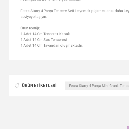
Fecra Starry 4 Parça Tencere Seti ile yemek pişirmek artık daha keyif
seviyeye taşıyın.
Ürün içeriği;
1 Adet 14 Cm Tencere+ Kapak
1 Adet 14 Cm Sos Tenceresi
1 Adet 14 Cm Tavandan oluşmaktadır.
ÜRÜN ETIKETLERI
Fecra Starry 4 Parça Mini Granit Tence