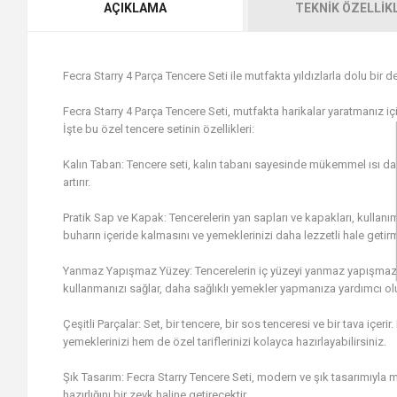
AÇIKLAMA
TEKNIK ÖZELLIK
Fecra Starry 4 Parça Tencere Seti ile mutfakta yıldızlarla dolu bir 
Fecra Starry 4 Parça Tencere Seti, mutfakta harikalar yaratmanız için
İşte bu özel tencere setinin özellikleri:
Kalın Taban: Tencere seti, kalın tabanı sayesinde mükemmel ısı dağı
artırır.
Pratik Sap ve Kapak: Tencerelerin yan sapları ve kapakları, kullanımı
buharın içeride kalmasını ve yemeklerinizi daha lezzetli hale getirm
Yanmaz Yapışmaz Yüzey: Tencerelerin iç yüzeyi yanmaz yapışmaz özel
kullanmanızı sağlar, daha sağlıklı yemekler yapmanıza yardımcı olu
Çeşitli Parçalar: Set, bir tencere, bir sos tenceresi ve bir tava içeri
yemeklerinizi hem de özel tariflerinizi kolayca hazırlayabilirsiniz.
Şık Tasarım: Fecra Starry Tencere Seti, modern ve şık tasarımıyl
hazırlığını bir zevk haline getirecektir.