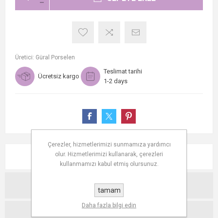
Üretici:
Güral Porselen
Teslimat tarihi
Ücretsiz kargo
1-2 days
Çerezler, hizmetlerimizi sunmamıza yardımcı
olur. Hizmetlerimizi kullanarak, çerezleri
AÇIKLAMA
kullanmamızı kabul etmiş olursunuz.
TEKNIK ÖZELLIKLER
tamam
Daha fazla bilgi edin
YORUMLAR