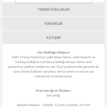
TEKNIK ÖZELLIKLER
YORUMLAR
İLETIŞIM
Her Mutfağın İhtiyacı!
Nehir 5 Parça Paslanmaz Çelik Maşa Takımı, sade tasarımı ve
fonksiyonelliği ile mutfakta pratikliği artırıyor. Birinci sınıf
paslanmaz çelikten üretilen bu set, 50 yıl paslanmazlık garantisi ile
uzun ömürlü kullanım sunarken, her tür servis ve sunum için
mükemmel çözümler sunar.
Ürün İçeriği ve Ölçüleri:
Set İçeriği:
Makarna Maşası – Kalınlık: 1,2 mm | Uzunluk: 241 mm