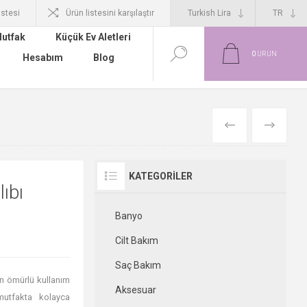
istesi
Ürün listesini karşılaştır
utfak
Küçük Ev Aletleri
0
ÜRÜN
Hesabım
Blog
ÖNCEKI
SONRAKI
KATEGORILER
ıbı
Banyo
Cilt Bakım
Saç Bakım
n ömürlü kullanım
Aksesuar
mutfakta kolayca