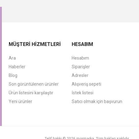
MÜŞTERI HIZMETLERI
HESABIM
Ara
Hesabım
Haberler
Siparişler
Blog
Adresler
Son görüntülenen ürünler
Alışveriş sepeti
Ürün listesini karşılaştır
İstek listesi
Yeni ürünler
Satıcı olmak için başvurun
Telif hakkı © 2026 mormarka. Tüm hakları saklıdır.