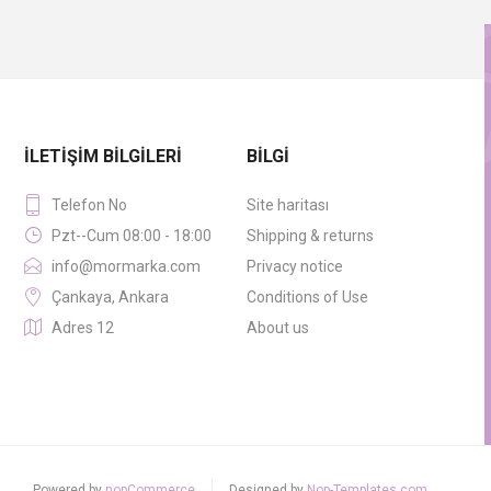
İLETIŞIM BILGILERI
BILGI
Telefon No
Site haritası
Pzt--Cum 08:00 - 18:00
Shipping & returns
info@mormarka.com
Privacy notice
Çankaya, Ankara
Conditions of Use
Adres 12
About us
Powered by
nopCommerce
Designed by
Nop-Templates.com