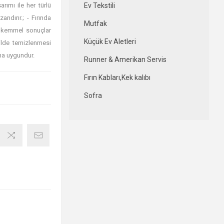
arımı ile her türlü
Ev Tekstili
dırır.; - Fırında
Mutfak
 mükemmel sonuçlar
Küçük Ev Aletleri
ilde temizlenmesi
ına uygundur.
Runner & Amerikan Servis
Fırın Kabları,Kek kalıbı
Sofra