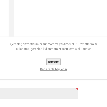
Çerezler, hizmetlerimizi sunmamıza yardımcı olur. Hizmetlerimizi
kullanarak, çerezleri kullanmamızı kabul etmiş olursunuz.
İLETIŞIM
tamam
Daha fazla bilgi edin
ayıtlı kullanıcılar yorum yazabilir