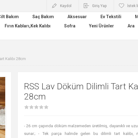
Kaydol
Giriş Yap
İstek l
ilt Bakım
Saç Bakım
Aksesuar
Ev Tekstili
M
Fırın Kabları,Kek Kalıbı
Sofra
Yeni Ürünler
Ara
art Kalıbı 28cm
RSS Lav Döküm Dilimli Tart Kal
28cm
- 26 cm çapında döküm malzemeden üretilmiş, dayanıklı ve uzu
sunar.; - Tek parça halinde gelen bu dilimli tart kalıbı, 