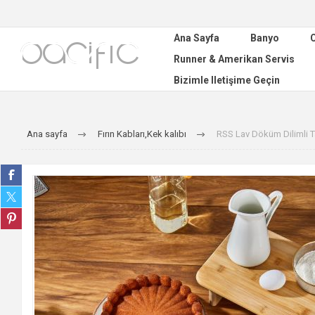
Ana Sayfa
Banyo
C
Runner & Amerikan Servis
Bizimle Iletişime Geçin
Ana sayfa
Fırın Kabları,Kek kalıbı
RSS Lav Döküm Dilimli T