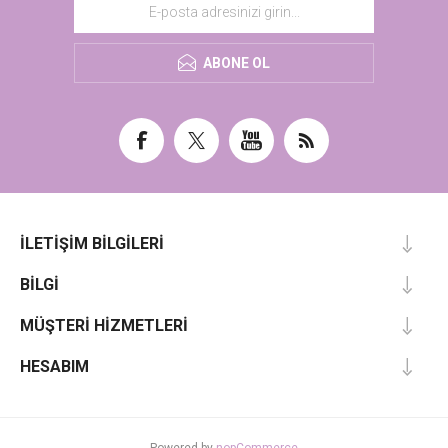
ABONE OL
İLETIŞIM BILGILERI
BILGI
MÜŞTERI HIZMETLERI
HESABIM