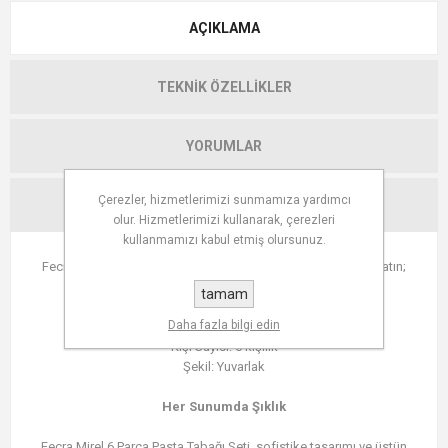
AÇIKLAMA
TEKNIK ÖZELLIKLER
YORUMLAR
Çerezler, hizmetlerimizi sunmamıza yardımcı
İLETIŞIM
olur. Hizmetlerimizi kullanarak, çerezleri
kullanmamızı kabul etmiş olursunuz.
Fecra Mirel 6 Parça Pasta Tabağı Seti ile Sofranıza Zarafet Katın;
tamam
Ölçü: 22 cm çapında tabaklar
Daha fazla bilgi edin
Parça Sayısı: 6 adet
Kişi Sayısı: 6 kişilik
Şekil: Yuvarlak
Her Sunumda Şıklık
Fecra Mirel 6 Parça Pasta Tabağı Seti, sofistike tasarımı ve üstün