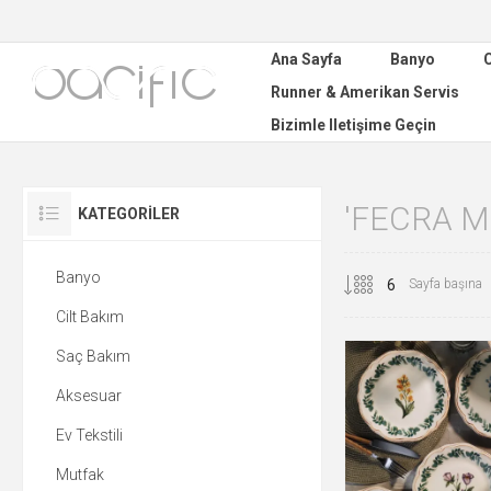
Ana Sayfa
Banyo
C
Runner & Amerikan Servis
Bizimle Iletişime Geçin
'FECRA M
KATEGORILER
Banyo
Sayfa başına
Cilt Bakım
Saç Bakım
Aksesuar
Ev Tekstili
Mutfak