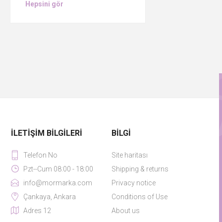
Hepsini gör
İLETIŞIM BILGILERI
BILGI
Telefon No
Site haritası
Pzt--Cum 08:00 - 18:00
Shipping & returns
info@mormarka.com
Privacy notice
Çankaya, Ankara
Conditions of Use
Adres 12
About us