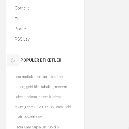
Cornella
Yui
Porser
RSS Lav
POPÜLER ETIKETLER
ecra mutfak takımları, şık kahvaltı
setleri, gold fileli tabaklar, modern
kahvaltı takımı, seramik kahvaltı
takımı,Fecra Blue Bird 35 Parça Gold
Fileli Kahvaltı Seti
Fecra Cam Supla Seti Gold 6'lı