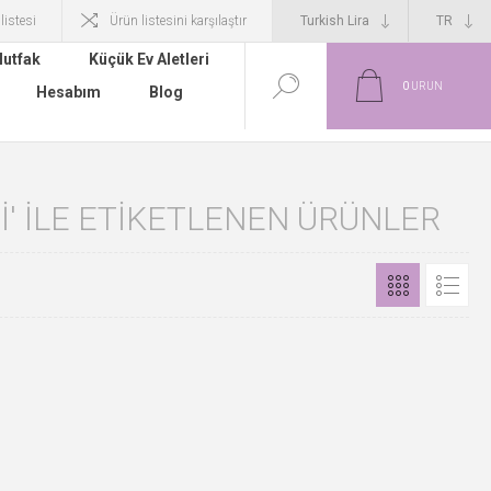
 listesi
Ürün listesini karşılaştır
utfak
Küçük Ev Aletleri
0
ÜRÜN
Hesabım
Blog
I' ILE ETIKETLENEN ÜRÜNLER