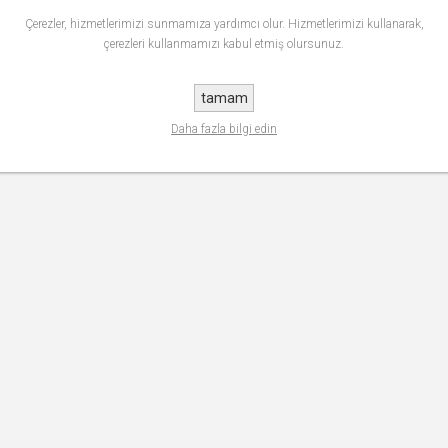
Çerezler, hizmetlerimizi sunmamıza yardımcı olur. Hizmetlerimizi kullanarak,
çerezleri kullanmamızı kabul etmiş olursunuz.
tamam
Daha fazla bilgi edin