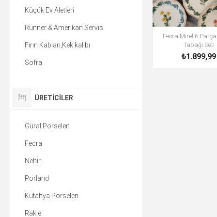
Küçük Ev Aletleri
Runner & Amerikan Servis
Fecra Mirel 6 Parç
Fırın Kabları,Kek kalıbı
Tabağı Seti
₺1.899,99
Sofra
ÜRETICILER
Güral Porselen
Fecra
Nehir
Porland
Kütahya Porselen
Rakle