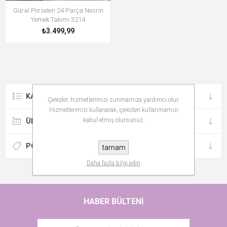
Güral Porselen 24 Parça Nesrin
Yemek Takımı 3214
₺3.499,99
KATEGORILER
Çerezler, hizmetlerimizi sunmamıza yardımcı olur.
Hizmetlerimizi kullanarak, çerezleri kullanmamızı
kabul etmiş olursunuz.
ÜRETICILER
POPÜLER ETIKETLER
tamam
Daha fazla bilgi edin
HABER BÜLTENI